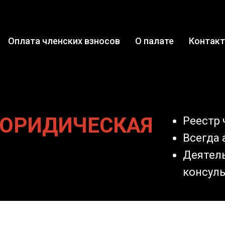
Оплата членских взносов
О палате
Контак
 ЮРИДИЧЕСКАЯ
Реестр 
Всегда
Деятел
консуль