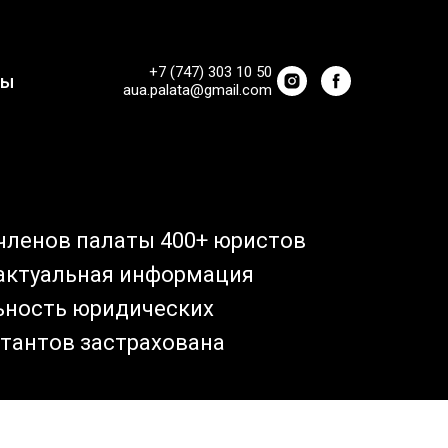
+7 (747) 303 10 50
ты
aua.palata@gmail.com
членов палаты 400+ юристов
 актуальная информация
ьность юридических
тантов застрахована