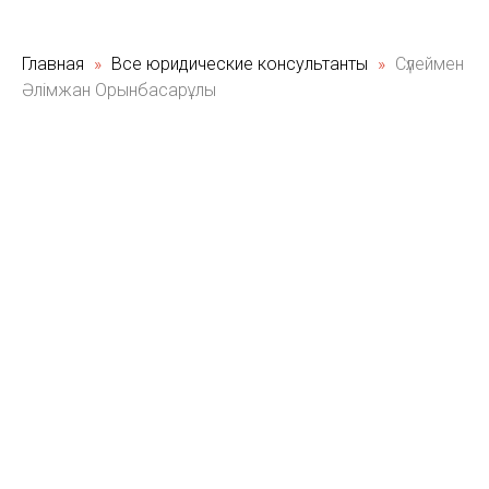
Главная
Все юридические консультанты
Сүлеймен
Әлімжан Орынбасарұлы