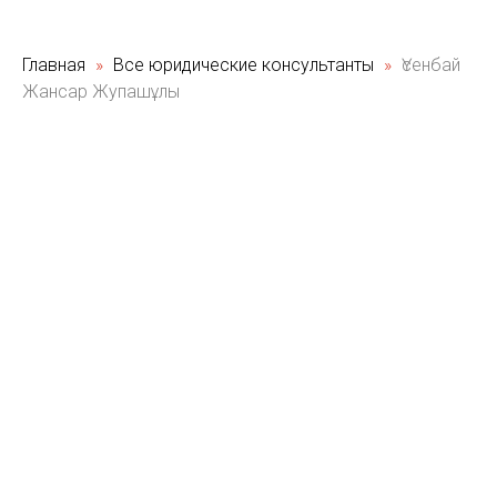
Главная
Все юридические консультанты
Үсенбай
Жансар Жупашұлы