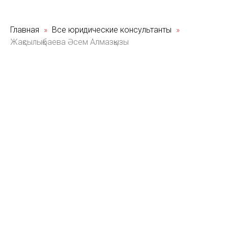
Главная
Все юридические консультанты
Жақсылықбаева Әсем Алмазқызы