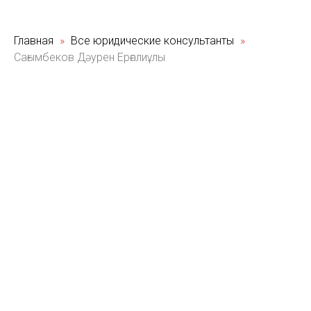
Главная
Все юридические консультанты
Сағымбеков Дәурен Ерғалиұлы