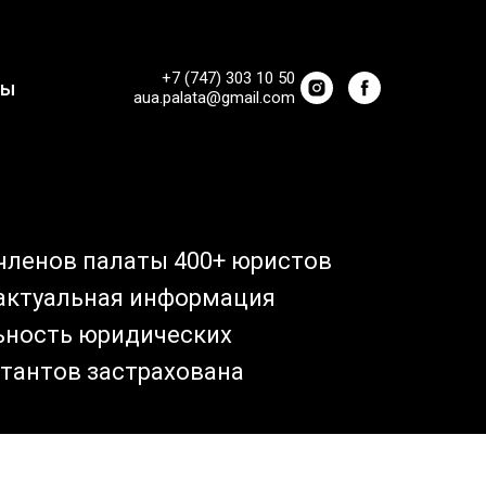
+7 (747) 303 10 50
ты
aua.palata@gmail.com
членов палаты 400+ юристов
 актуальная информация
ьность юридических
тантов застрахована