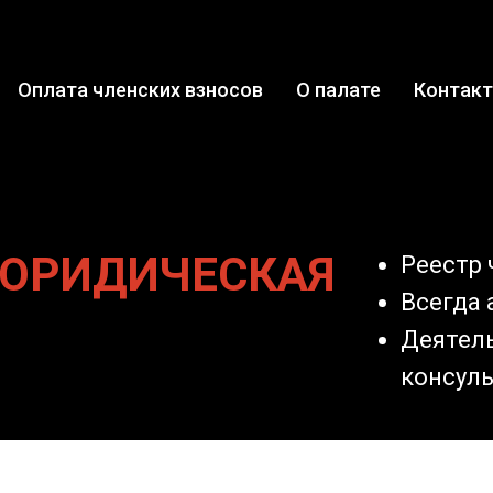
Оплата членских взносов
О палате
Контак
 ЮРИДИЧЕСКАЯ
Реестр 
Всегда
Деятел
консуль